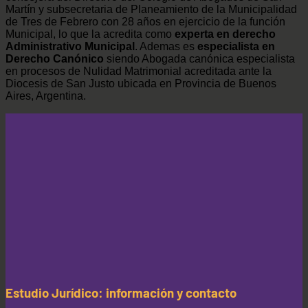
Martín y subsecretaria de Planeamiento de la Municipalidad
de Tres de Febrero con 28 años en ejercicio de la función
Municipal, lo que la acredita como
experta en derecho
Administrativo Municipal
. Ademas es
especialista en
Derecho Canónico
siendo Abogada canónica especialista
en procesos de Nulidad Matrimonial acreditada ante la
Diocesis de San Justo ubicada en Provincia de Buenos
Aires, Argentina.
Estudio Jurídico: información y contacto